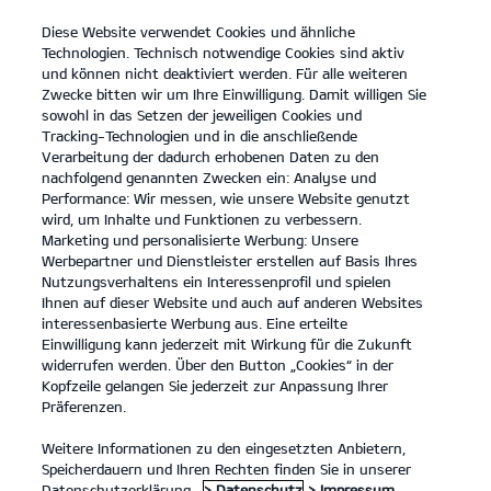
Diese Website verwendet Cookies und ähnliche
open
Technologien. Technisch notwendige Cookies sind aktiv
menu
und können nicht deaktiviert werden. Für alle weiteren
KONTAKT
Zwecke bitten wir um Ihre Einwilligung. Damit willigen Sie
sowohl in das Setzen der jeweiligen Cookies und
Tracking-Technologien und in die anschließende
KONFIGURATOR
Verarbeitung der dadurch erhobenen Daten zu den
nachfolgend genannten Zwecken ein: Analyse und
Kia Picanto: Kraftstoffverbrauch kombiniert 4,9 – 5,6 l/100km; CO₂-
Performance: Wir messen, wie unsere Website genutzt
Emissionen kombiniert 110 – 127 g/km. CO₂-Klasse D.
wird, um Inhalte und Funktionen zu verbessern.
Kia Stonic: Kraftstoffverbrauch kombiniert 5,5 – 5,8 l/100km; CO₂-
Marketing und personalisierte Werbung: Unsere
Emissionen kombiniert 125 – 132 g/km. CO₂-Klasse D.
Kia Ceed: Kraftstoffverbrauch kombiniert 5,3 – 6,3 l/100km; CO₂-
Werbepartner und Dienstleister erstellen auf Basis Ihres
Emissionen kombiniert 127– 142 g/km. CO₂-Klasse E.
Nutzungsverhaltens ein Interessenprofil und spielen
Kia XCeed: Kraftstoffverbrauch kombiniert 6,1 – 6,3 l/100km; CO₂-
Ihnen auf dieser Website und auch auf anderen Websites
Emissionen kombiniert 137-143 g/km. CO₂-Klasse E.
interessenbasierte Werbung aus. Eine erteilte
Kia ProCeed: Kraftstoffverbrauch kombiniert 6,3 l/100km; CO₂-
Einwilligung kann jederzeit mit Wirkung für die Zukunft
Emissionen kombiniert 142 g/km. CO₂-Klasse E.
widerrufen werden. Über den Button „Cookies“ in der
Kia Ceed Sportswagon: Kraftstoffverbrauch kombiniert 5,7 – 6,4
Kopfzeile gelangen Sie jederzeit zur Anpassung Ihrer
l/100km; CO₂-Emissionen kombiniert 128 – 145 g/km. CO₂-Klasse D
Präferenzen.
- E.
Kia Sportage: Kraftstoffverbrauch kombiniert 5,0 – 7,0 l/100km;
CO₂-Emissionen kombiniert 131 – 159 g/km. CO₂-Klasse D – F.
Weitere Informationen zu den eingesetzten Anbietern,
Kia Sorento Kraftstoffverbrauch kombiniert 6,2 – 6,6 l/100km; CO₂-
Speicherdauern und Ihren Rechten finden Sie in unserer
Emissionen kombiniert 163 – 174 g/km. CO₂-Klasse F.
Datenschutzerklärung.
> Datenschutz
> Impressum