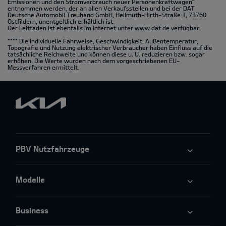
Emissionen und den Stromverbrauch neuer Personenkraftwagen“
entnommen werden, der an allen Verkaufsstellen und bei der DAT
Deutsche Automobil Treuhand GmbH, Hellmuth-Hirth-Straße 1, 73760
Ostfildern, unentgeltlich erhältlich ist.
Der Leitfaden ist ebenfalls im Internet unter
www.dat.de
verfügbar.
**** Die individuelle Fahrweise, Geschwindigkeit, Außentemperatur,
Topografie und Nutzung elektrischer Verbraucher haben Einfluss auf die
tatsächliche Reichweite und können diese u. U. reduzieren bzw. sogar
erhöhen. Die Werte wurden nach dem vorgeschriebenen EU-
Messverfahren ermittelt.
PBV Nutzfahrzeuge
Modelle
Business