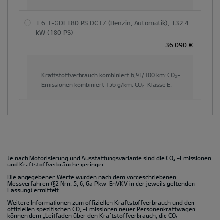
1.6 T-GDI 180 PS DCT7 (Benzin, Automatik); 132.4
kW (180 PS)
36.090 €
.
Kraftstoffverbrauch kombiniert
6,9 l/100 km;
CO₂-
Emissionen kombiniert
156 g/km.
CO₂-Klasse
E.
Je nach Motorisierung und Ausstattungsvariante sind die CO
-Emissionen
2
und Kraftstoffverbräuche geringer.
Die angegebenen Werte wurden nach dem vorgeschriebenen
Messverfahren (§2 Nrn. 5, 6, 6a Pkw-EnVKV in der jeweils geltenden
Fassung) ermittelt.
Weitere Informationen zum offiziellen Kraftstoffverbrauch und den
offiziellen spezifischen CO
-Emissionen neuer Personenkraftwagen
2
können dem „Leitfaden über den Kraftstoffverbrauch, die CO
-
2