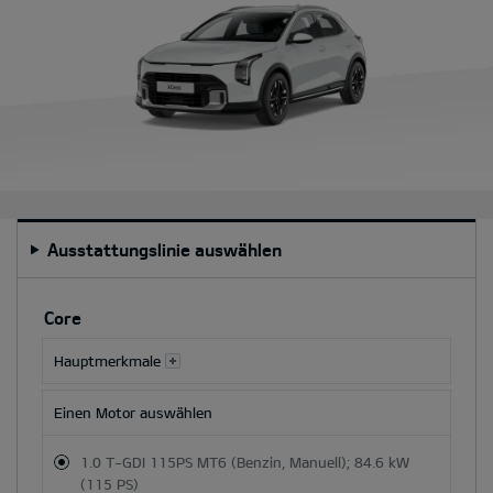
Ausstattungslinie auswählen
Durch
Auswahl
Core
einer
Besatz-
Hauptmerkmale
oder
Farboption
Einen Motor auswählen
werden
der
1.0 T-GDI 115PS MT6 (Benzin, Manuell); 84.6 kW
Gesamtpreis
(115 PS)