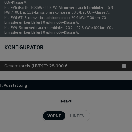
CO₂-Klasse A.
Kia EV6 (Earth) 168 kW (229 PS): Stromverbrauch kombiniert 16,9
kWh/100 km. CO2-Emissionen kombiniert 0 g/km. CO₂-Klasse A.
Kia EV6 GT: Stromverbrauch kombiniert 20,6 kWh/100 km; CO₂-
Emissionen kombiniert 0 g/km; CO₂-Klasse A.
Kia EV9: Stromverbrauch kombiniert 20,2 – 22,8 kWh/100 km; CO₂-
Emissionen kombiniert 0 g/km; CO₂-Klasse A.
KONFIGURATOR
Gesamtpreis (UVP)**:
28.390 €
1. Ausstattung
VORNE
HINTEN