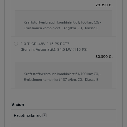
und
28.390 €
.
der
Hauptinhaltsbereich
dynamisch
Kraftstoffverbrauch kombiniert
6 l/100 km;
CO₂-
Emissionen kombiniert
137 g/km.
CO₂-Klasse
E.
aktualisiert
1.0 T-GDI 48V 115 PS DCT7
(Benzin, Automatik); 84.6 kW (115 PS)
30.390 €
.
Kraftstoffverbrauch kombiniert
6 l/100 km;
CO₂-
Emissionen kombiniert
137 g/km.
CO₂-Klasse
E.
Vision
Hauptmerkmale